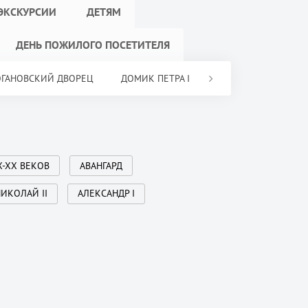
ЭКСКУРСИИ
ДЕТЯМ
ДЕНЬ ПОЖИЛОГО ПОСЕТИТЕЛЯ
ОГАНОВСКИЙ ДВОРЕЦ
ДОМИК ПЕТРА I
ЦЕНТР ИСКУССТВ И
X-XX ВЕКОВ
АВАНГАРД
ИКОЛАЙ II
АЛЕКСАНДР I