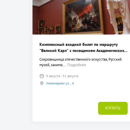
Комплексный входной билет по маршруту
"Великий Карл" с посещением Академических
залов, первого и второго этажа постоянной
Сокровищница отечественного искусства, Русский
экспозиции Михайловского дворца
музей, занима...
Подробнее
9 августа - 31 августа
Инженерная ул., 4
КУПИТЬ