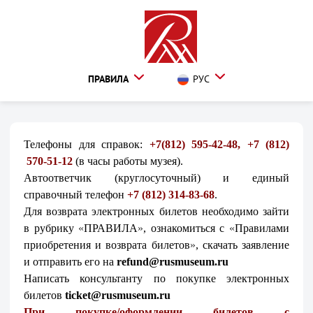
ПРАВИЛА
РУС
Телефоны для справок:
+7(812) 595-42-48, +7 (812)
570-51-12
(в часы работы музея).
Автоответчик (круглосуточный) и единый
справочный телефон
+7 (812) 314-83-68
.
Для возврата электронных билетов необходимо зайти
в рубрику
«
ПРАВИЛА
»
, ознакомиться
с
«
Правилами
приобретения и возврата билетов
»
, скачать заявление
и отправить его на
refund@rusmuseum.ru
Написать консультанту по покупке электронных
билетов
ticket@rusmuseum.ru
При покупке/оформлении билетов с