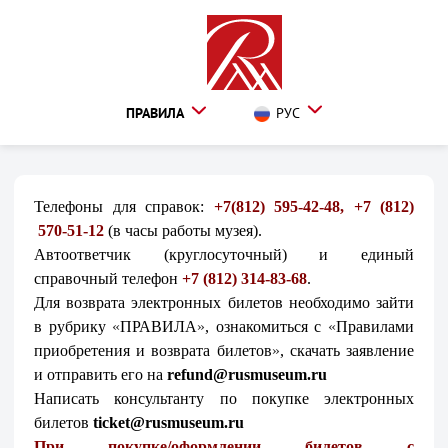
ПРАВИЛА
РУС
Телефоны для справок:
+7(812) 595-42-48, +7 (812)
570-51-12
(в часы работы музея).
Автоответчик (круглосуточный) и единый
справочный телефон
+7 (812) 314-83-68
.
Для возврата электронных билетов необходимо зайти
в рубрику
«
ПРАВИЛА
»
, ознакомиться
с
«
Правилами
приобретения и возврата билетов
»
, скачать заявление
и отправить его на
refund@rusmuseum.ru
Написать консультанту по покупке электронных
билетов
ticket@rusmuseum.ru
При покупке/оформлении билетов с