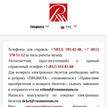
ПРАВИЛА
РУС
Телефоны для справок:
+7(812) 595-42-48, +7 (812)
570-51-12
(в часы работы музея).
Автоответчик (круглосуточный) и единый
справочный телефон
+7 (812) 314-83-68
.
Для возврата электронных билетов необходимо зайти
в рубрику
«
ПРАВИЛА
»
, ознакомиться
с
«
Правилами
приобретения и возврата билетов
»
, скачать заявление
и отправить его на
refund@rusmuseum.ru
Написать консультанту по покупке электронных
билетов
ticket@rusmuseum.ru
При покупке/оформлении билетов с