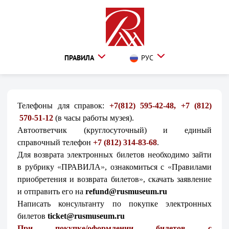
ПРАВИЛА
РУС
Телефоны для справок:
+7(812) 595-42-48, +7 (812)
570-51-12
(в часы работы музея).
Автоответчик (круглосуточный) и единый
справочный телефон
+7 (812) 314-83-68
.
Для возврата электронных билетов необходимо зайти
в рубрику
«
ПРАВИЛА
»
, ознакомиться
с
«
Правилами
приобретения и возврата билетов
»
, скачать заявление
и отправить его на
refund@rusmuseum.ru
Написать консультанту по покупке электронных
билетов
ticket@rusmuseum.ru
При покупке/оформлении билетов с