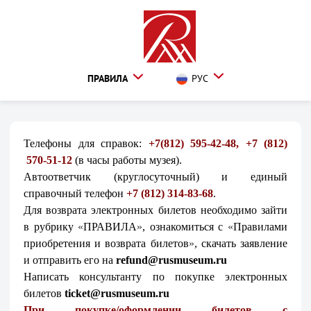
ПРАВИЛА
РУС
Телефоны для справок:
+7(812) 595-42-48, +7 (812)
570-51-12
(в часы работы музея).
Автоответчик (круглосуточный) и единый
справочный телефон
+7 (812) 314-83-68
.
Для возврата электронных билетов необходимо зайти
в рубрику
«
ПРАВИЛА
»
, ознакомиться
с
«
Правилами
приобретения и возврата билетов
»
, скачать заявление
и отправить его на
refund@rusmuseum.ru
Написать консультанту по покупке электронных
билетов
ticket@rusmuseum.ru
При покупке/оформлении билетов с