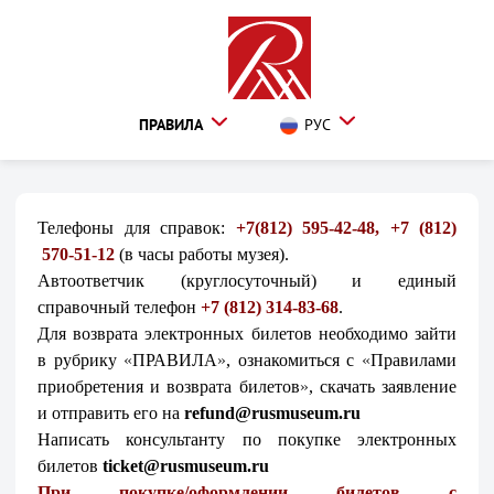
ПРАВИЛА
РУС
Телефоны для справок:
+7(812) 595-42-48, +7 (812)
570-51-12
(в часы работы музея).
Автоответчик (круглосуточный) и единый
справочный телефон
+7 (812) 314-83-68
.
Для возврата электронных билетов необходимо зайти
в рубрику
«
ПРАВИЛА
»
, ознакомиться
с
«
Правилами
приобретения и возврата билетов
»
, скачать заявление
и отправить его на
refund@rusmuseum.ru
Написать консультанту по покупке электронных
билетов
ticket@rusmuseum.ru
При покупке/оформлении билетов с